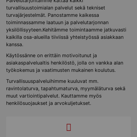
Palvelutarjontamme kattaa kaikki
turvallisuustoimialan palvelut sekä tekniset
turvajärjestelmät. Panostamme kaikessa
toiminnassamme laatuun ja palvelutarjonnan
yksilöllisyyteen.Kehitämme toimintaamme jatkuvasti
kaikilla osa-alueilla tiiviissä yhteistyössä asiakkaan
kanssa.
Käytössänne on erittäin motivoitunut ja
asiakaspalvelualtis henkilöstö, jolla on vankka alan
työkokemus ja vaatimusten mukainen koulutus.
Turvallisuuspalveluihimme kuuluvat mm.
ravintolaturva, tapahtumaturva, myymäläturva sekä
muut vartiointipalvelut. Kauttamme myös
henkilösuojaukset ja arvokuljetukset.