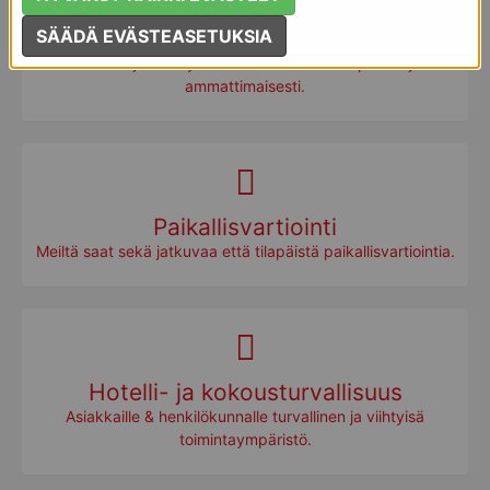
SÄÄDÄ EVÄSTEASETUKSIA
Sosiaali- ja terveydenhuolto
Sosiaali- ja terveydenhuollon turvallisuuspalveluja
ammattimaisesti.
Paikallisvartiointi
Meiltä saat sekä jatkuvaa että tilapäistä paikallisvartiointia.
Hotelli- ja kokousturvallisuus
Asiakkaille & henkilökunnalle turvallinen ja viihtyisä
toimintaympäristö.