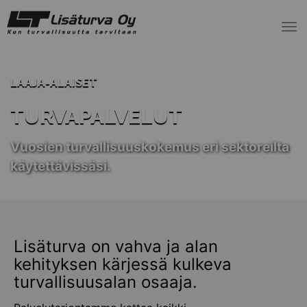
To
nav
LAAJA-ALAISET
TURVAPALVELUT
Vuosien turvallisuuskokemus eri sektoreilta
käytettävissäsi.
Lisäturva on vahva ja alan
kehityksen kärjessä kulkeva
turvallisuusalan osaaja.