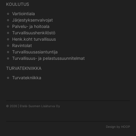
KOULUTUS
Vartiointiala
Järjestyksenvalvojat
Palvelu- ja hoitoala
Turvallisuushenkilöstö
Henk.koht turvallisuus
Ravintolat
Turvallisuusasiantuntija
Turvallisuus- ja pelastussuunnitelmat
TURVATEKNIIKKA
Turvatekniikka
© 2026 | Etelä-Suomen Lisäturva Oy
Design by HOOP