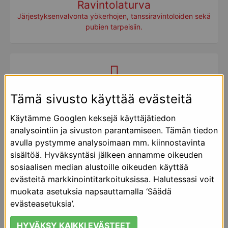
Ravintolaturva
Järjestyksenvalvonta yökerhojen, tanssiravintoloiden sekä
pubien tarpeisiin.
Tapahtumaturva
Tämä sivusto käyttää evästeitä
Järjestyksenvalvontapalvelut tapahtumiin
Käytämme Googlen keksejä käyttäjätiedon
analysointiin ja sivuston parantamiseen. Tämän tiedon
avulla pystymme analysoimaan mm. kiinnostavinta
sisältöä. Hyväksyntäsi jälkeen annamme oikeuden
sosiaalisen median alustoille oikeuden käyttää
Myymäläturva
evästeitä markkinointitarkoituksissa. Halutessasi voit
Tarjoamme kaupan alalle täydellisen palveluvalikoiman.
muokata asetuksia napsauttamalla ‘Säädä
evästeasetuksia’.
HYVÄKSY KAIKKI EVÄSTEET