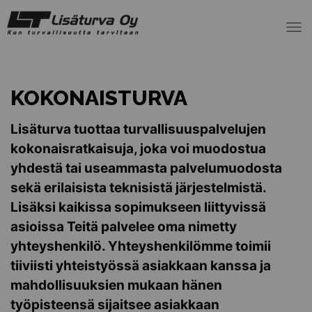
To
nav
KOKONAISTURVA
Lisäturva tuottaa turvallisuuspalvelujen
kokonaisratkaisuja, joka voi muodostua
yhdestä tai useammasta palvelumuodosta
sekä erilaisista teknisistä järjestelmistä.
Lisäksi kaikissa sopimukseen liittyvissä
asioissa Teitä palvelee oma nimetty
yhteyshenkilö. Yhteyshenkilömme toimii
tiiviisti yhteistyössä asiakkaan kanssa ja
mahdollisuuksien mukaan hänen
työpisteensä sijaitsee asiakkaan