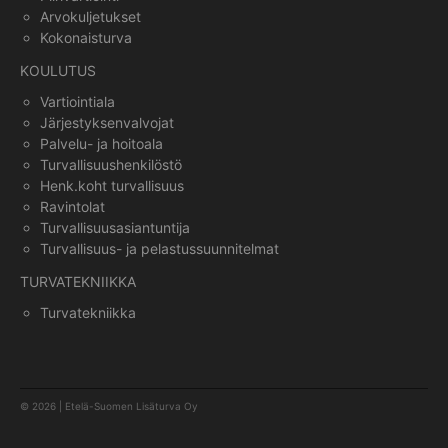
Arvokuljetukset
Kokonaisturva
KOULUTUS
Vartiointiala
Järjestyksenvalvojat
Palvelu- ja hoitoala
Turvallisuushenkilöstö
Henk.koht turvallisuus
Ravintolat
Turvallisuusasiantuntija
Turvallisuus- ja pelastussuunnitelmat
TURVATEKNIIKKA
Turvatekniikka
© 2026 | Etelä-Suomen Lisäturva Oy