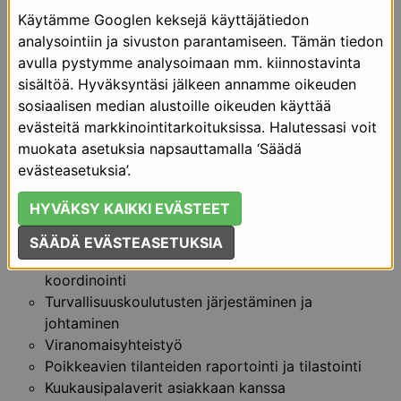
Henkilökunnan poistumistarkastukset
Käytämme Googlen keksejä käyttäjätiedon
Rikosten paljastamis- sekä koeostopalvelut
analysointiin ja sivuston parantamiseen. Tämän tiedon
Etävalvontapalvelut
avulla pystymme analysoimaan mm. kiinnostavinta
Turvallisuustekniikka
sisältöä. Hyväksyntäsi jälkeen annamme oikeuden
sosiaalisen median alustoille oikeuden käyttää
Yhteyshenkilömme
evästeitä markkinointitarkoituksissa. Halutessasi voit
toimenkuvamahdollisuudet
muokata asetuksia napsauttamalla ‘Säädä
evästeasetuksia’.
Toimii asiakkaan apuna turvallisuusasioiden
hoitamisessa omien päivittäisten rutiinien ohella
HYVÄKSY KAIKKI EVÄSTEET
Kohteen turvallisuuspäällikkö
Poikkeavien tilanteiden turvallisuusjohtaminen
SÄÄDÄ EVÄSTEASETUKSIA
Turvallisuusyksikön johtaminen ja toiminnan
koordinointi
Turvallisuuskoulutusten järjestäminen ja
johtaminen
Viranomaisyhteistyö
Poikkeavien tilanteiden raportointi ja tilastointi
Kuukausipalaverit asiakkaan kanssa