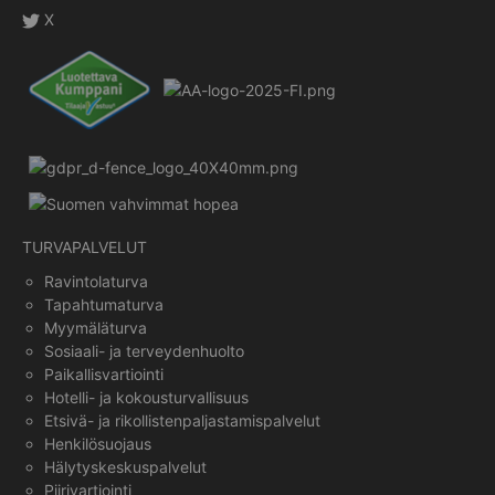
X
TURVAPALVELUT
Ravintolaturva
Tapahtumaturva
Myymäläturva
Sosiaali- ja terveydenhuolto
Paikallisvartiointi
Hotelli- ja kokousturvallisuus
Etsivä- ja rikollistenpaljastamispalvelut
Henkilösuojaus
Hälytyskeskuspalvelut
Piirivartiointi