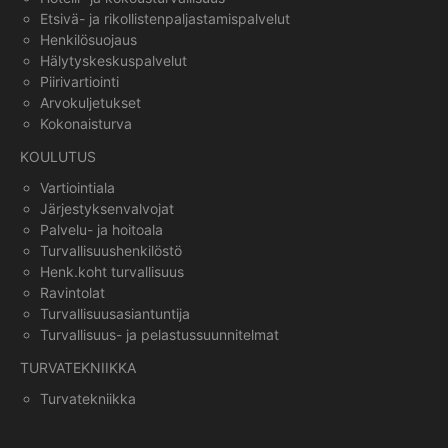
Etsivä- ja rikollistenpaljastamispalvelut
Henkilösuojaus
Hälytyskeskuspalvelut
Piirivartiointi
Arvokuljetukset
Kokonaisturva
KOULUTUS
Vartiointiala
Järjestyksenvalvojat
Palvelu- ja hoitoala
Turvallisuushenkilöstö
Henk.koht turvallisuus
Ravintolat
Turvallisuusasiantuntija
Turvallisuus- ja pelastussuunnitelmat
TURVATEKNIIKKA
Turvatekniikka