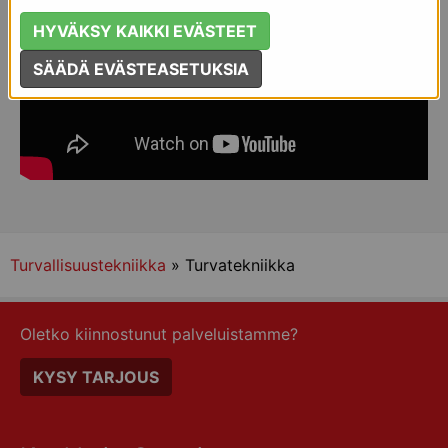
HYVÄKSY KAIKKI EVÄSTEET
SÄÄDÄ EVÄSTEASETUKSIA
Turvallisuustekniikka
» Turvatekniikka
Oletko kiinnostunut palveluistamme?
KYSY TARJOUS