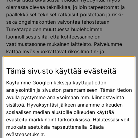
olemassa olevaa tekniikkaa, jolloin tarpeettomat ja
päällekkäiset tekniset ratkaisut poistetaan ja riski-
sekä ongelmakohtien valvontaa tehostetaan.
Turvatarpeiden muuttuessa huolehdimme
luonnollisesti siitä, että kohteessanne on
vaatimustasonne mukainen laitteisto. Palvelumme
kattaa myös vuokrattavat rikosilmoitin- ja
videovalvontalaitteistot.
Tämä sivusto käyttää evästeitä
Pyydä tarjous tai kartoituskäynti:
Käytämme Googlen keksejä käyttäjätiedon
Kaakkois-Suomi ja pääkaupunkiseutu
analysointiin ja sivuston parantamiseen. Tämän tiedon
Markku Hämäläinen
avulla pystymme analysoimaan mm. kiinnostavinta
Puh. 050 301 2395
sisältöä. Hyväksyntäsi jälkeen annamme oikeuden
markku.hamalainen@lisaturva.net
sosiaalisen median alustoille oikeuden käyttää
evästeitä markkinointitarkoituksissa. Halutessasi voit
muokata asetuksia napsauttamalla ‘Säädä
evästeasetuksia’.