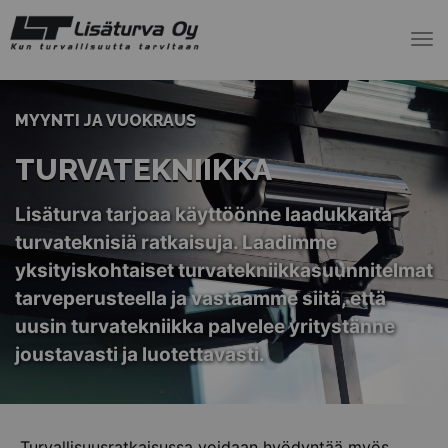
To
nav
MYYNTI JA VUOKRAUS
TURVATEKNIIKKA
Lisäturva tarjoaa käyttöönne laadukkaita
turvateknisiä ratkaisuja. Laadimme
yksityiskohtaiset turvatekniikkasuunnitelmat
tarveperusteella ja vastaamme siitä, että
uusin turvatekniikka palvelee yritystänne
joustavasti ja luotettavasti.
Turvallisuusratkaisussa voidaan hyödyntää myös