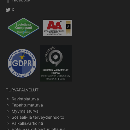
X
TURVAPALVELUT
Ravintolaturva
Tapahtumaturva
Myymäläturva
Sosiaali- ja terveydenhuolto
Paikallisvartiointi
Hotelli- ja kokousturvallisuus