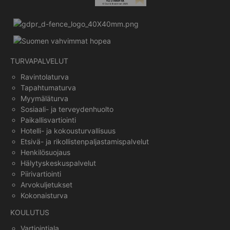
TURVAPALVELUT
Ravintolaturva
Tapahtumaturva
Myymäläturva
Sosiaali- ja terveydenhuolto
Paikallisvartiointi
Hotelli- ja kokousturvallisuus
Etsivä- ja rikollistenpaljastamispalvelut
Henkilösuojaus
Hälytyskeskuspalvelut
Piirivartiointi
Arvokuljetukset
Kokonaisturva
KOULUTUS
Vartiointiala