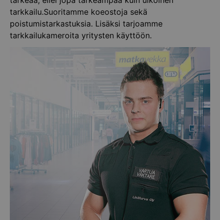
tärkeää, ellei jopa tärkeämpää kuin ulkoinen
tarkkailu.Suoritamme koeostoja sekä
poistumistarkastuksia. Lisäksi tarjoamme
tarkkailukameroita yritysten käyttöön.