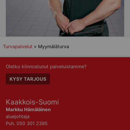
Turvapalvelut
» Myymäläturva
Oletko kiinnostunut palveluistamme?
KYSY TARJOUS
Kaakkois-Suomi
Markku Hämäläinen
aluejohtaja
Puh. 050 301 2395