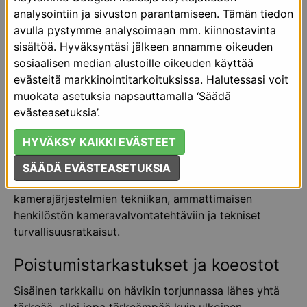
estämämme varkausyrityksiä.Tarjoamme
analysointiin ja sivuston parantamiseen. Tämän tiedon
vähittäiskaupalle tuloksellista myymäläetsivä- ja
avulla pystymme analysoimaan mm. kiinnostavinta
tarkkailijapalvelua. Seuraamme aktiivisesti
sisältöä. Hyväksyntäsi jälkeen annamme oikeuden
saavutettuja tuloksia ja kohdennamme valvontaa
sosiaalisen median alustoille oikeuden käyttää
yhdessä asiakkaan kanssa tehdyn suunnitelman
evästeitä markkinointitarkoituksissa. Halutessasi voit
mukaisesti.
muokata asetuksia napsauttamalla ‘Säädä
evästeasetuksia’.
Kameravalvojat
HYVÄKSY KAIKKI EVÄSTEET
Valvontakameroiden tehokas käyttö on erinomainen
keino sekä lisätä hävikintorjuntaa että parantaa
SÄÄDÄ EVÄSTEASETUKSIA
ympäristön turvallisuutta. Tarjontamme kattaa
kamerajärjestelmien tekniikan, ammattimaisen
henkilöstön kameravalvontatehtäviin ja tekniset
turvallisuusratkaisut.
Poistumistarkastukset ja koeostot
Sisäinen tarkkailu on hävikin torjunnassa lähes yhtä