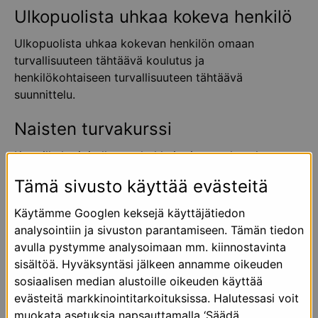
Ulkopuolista uhkaa kokeva henkilö
Ulkopuolista uhkaa kokevan henkilön omaan
turvallisuuteen tähtäävä koulutus ja
henkilökohtaiseen turvallisuuteen tähtäävä
suunnittelu.
Naisten turvakurssi
Kurssilla harjoitellaan tehokkaita itsepuolustuksen
perustekniikoita.
Tämä sivusto käyttää evästeitä
Kaasusumuttimen käyttökoulutus
Käytämme Googlen keksejä käyttäjätiedon
analysointiin ja sivuston parantamiseen. Tämän tiedon
Kurssilla harjoitellaan kaasusumuttimen turvallista
avulla pystymme analysoimaan mm. kiinnostavinta
käyttämistä. Kurssi sopii myös yrityksille, joiden
sisältöä. Hyväksyntäsi jälkeen annamme oikeuden
henkilökunnalla on käytössään kaasusumuttimet.
sosiaalisen median alustoille oikeuden käyttää
evästeitä markkinointitarkoituksissa. Halutessasi voit
muokata asetuksia napsauttamalla ‘Säädä