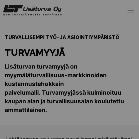
To
nav
TURVALLISEMPI TYÖ- JA ASIOINTIYMPÄRISTÖ
TURVAMYYJÄ
Lisäturvan turvamyyjä on
myymäläturvallisuus-markkinoiden
kustannustehokkain
palvelumalli. Turvamyyjässä kulminoituu
kaupan alan ja turvallisuusalan koulutettu
ammattilainen.