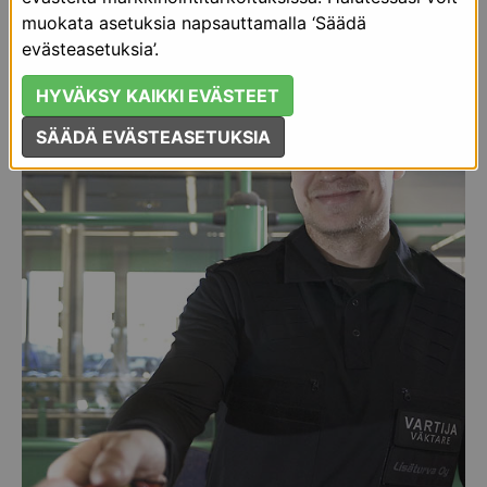
täydellisen palveluvalikoiman:
muokata asetuksia napsauttamalla ‘Säädä
evästeasetuksia’.
HYVÄKSY KAIKKI EVÄSTEET
SÄÄDÄ EVÄSTEASETUKSIA