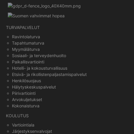
TURVAPALVELUT
Ravintolaturva
Tapahtumaturva
Myymäläturva
Sosiaali- ja terveydenhuolto
Paikallisvartiointi
Hotelli- ja kokousturvallisuus
Etsivä- ja rikollistenpaljastamispalvelut
Henkilösuojaus
Hälytyskeskuspalvelut
Piirivartiointi
Arvokuljetukset
Kokonaisturva
KOULUTUS
Vartiointiala
Järjestyksenvalvojat