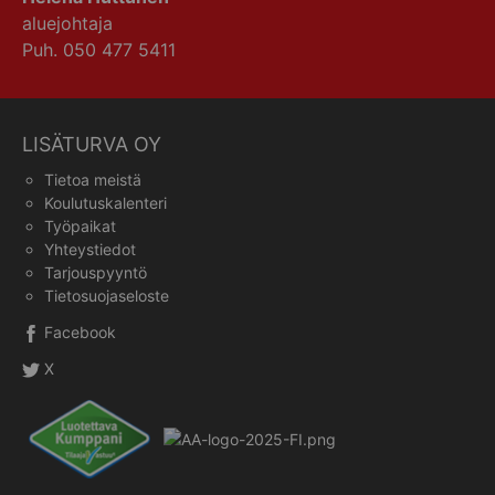
aluejohtaja
Puh. 050 477 5411
LISÄTURVA OY
Tietoa meistä
Koulutuskalenteri
Työpaikat
Yhteystiedot
Tarjouspyyntö
Tietosuojaseloste
Facebook
X