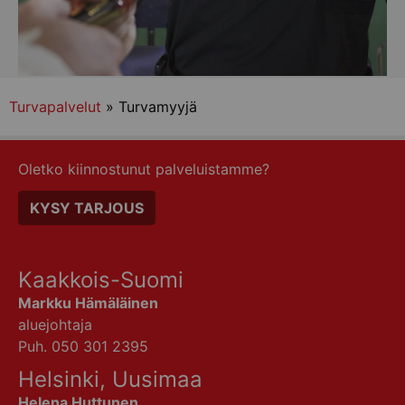
Turvapalvelut
» Turvamyyjä
Oletko kiinnostunut palveluistamme?
KYSY TARJOUS
Kaakkois-Suomi
Markku Hämäläinen
aluejohtaja
Puh. 050 301 2395
Helsinki, Uusimaa
Helena Huttunen